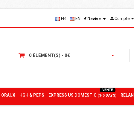
FR
EN
Compte
€
Devise
0 ÉLÉMENT(S) - 0€
VENTE
 ORAUX
HGH & PEPS
EXPRESS US DOMESTIC
RELAN
(3-5 DAYS)