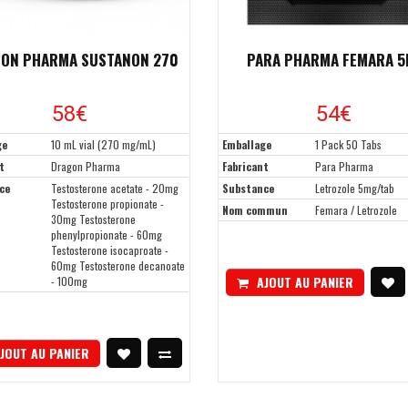
ON PHARMA SUSTANON 270
PARA PHARMA FEMARA 
58€
54€
ge
10 mL vial (270 mg/mL)
Emballage
1 Pack 50 Tabs
t
Dragon Pharma
Fabricant
Para Pharma
ce
Testosterone acetate - 20mg
Substance
Letrozole 5mg/tab
Testosterone propionate -
Nom commun
Femara / Letrozole
30mg Testosterone
phenylpropionate - 60mg
Testosterone isocaproate -
60mg Testosterone decanoate
AJOUT AU PANIER
- 100mg
JOUT AU PANIER