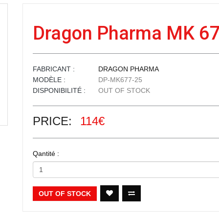
Dragon Pharma MK 6
FABRICANT :
DRAGON PHARMA
MODÈLE :
DP-MK677-25
DISPONIBILITÉ :
OUT OF STOCK
PRICE:
114€
Qantité :
OUT OF STOCK