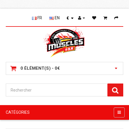
FR
EN
€
0 ÉLÉMENT(S) - 0€
CATÉGORIES