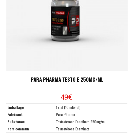
PARA PHARMA TESTO E 250MG/ML
49€
Emballage
1 vial (10 ml/vial)
Fabricant
Para Pharma
Substance
Testosterone Enanthate 250mg/ml
Nom commun
Téstostérone Enanthate