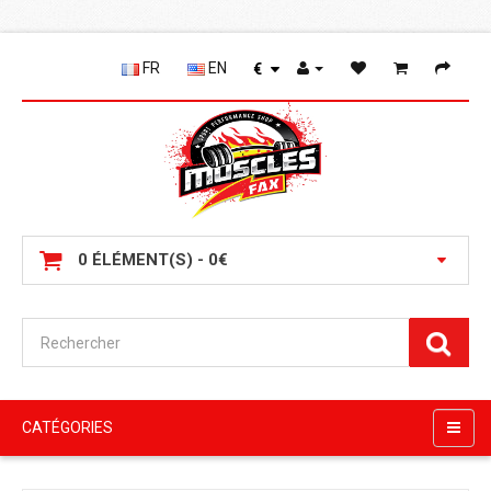
FR
EN
€
0 ÉLÉMENT(S) - 0€
CATÉGORIES