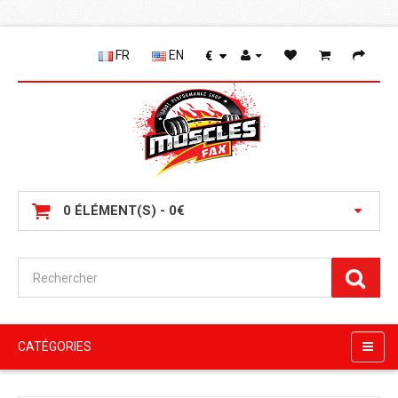
FR
EN
€
0 ÉLÉMENT(S) - 0€
CATÉGORIES