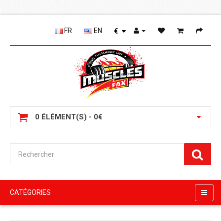
FR
EN
€
0 ÉLÉMENT(S) - 0€
CATÉGORIES