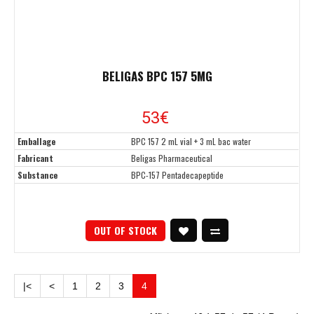
BELIGAS BPC 157 5MG
53
€
Emballage
BPC 157 2 mL vial + 3 mL bac water
Fabricant
Beligas Pharmaceutical
Substance
BPC-157 Pentadecapeptide
OUT OF STOCK
|<
<
1
2
3
4