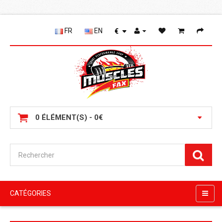
FR
EN
€
0 ÉLÉMENT(S) - 0€
CATÉGORIES